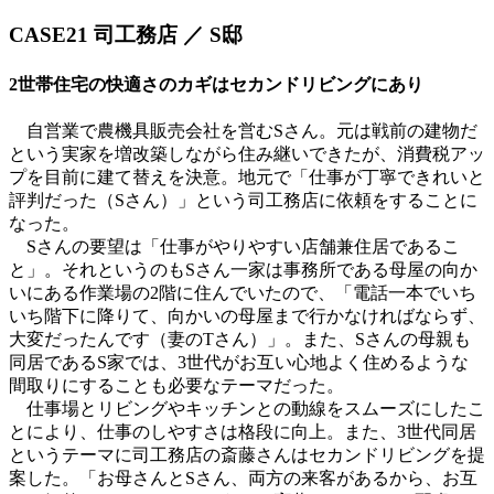
CASE21
司工務店 ／ S邸
2世帯住宅の快適さのカギはセカンドリビングにあり
自営業で農機具販売会社を営むSさん。元は戦前の建物だ
という実家を増改築しながら住み継いできたが、消費税アッ
プを目前に建て替えを決意。地元で「仕事が丁寧できれいと
評判だった（Sさん）」という司工務店に依頼をすることに
なった。
Sさんの要望は「仕事がやりやすい店舗兼住居であるこ
と」。それというのもSさん一家は事務所である母屋の向か
いにある作業場の2階に住んでいたので、「電話一本でいち
いち階下に降りて、向かいの母屋まで行かなければならず、
大変だったんです（妻のTさん）」。また、Sさんの母親も
同居であるS家では、3世代がお互い心地よく住めるような
間取りにすることも必要なテーマだった。
仕事場とリビングやキッチンとの動線をスムーズにしたこ
とにより、仕事のしやすさは格段に向上。また、3世代同居
というテーマに司工務店の斎藤さんはセカンドリビングを提
案した。「お母さんとSさん、両方の来客があるから、お互