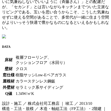
いに気兼ねしないでいいように（斉藤さん）」との配慮だ
が、「セカンド」とは言いながらキッチンまでついた立派な
リビングである。互いを思い合うからこそ、こうした気兼ね
せずに使える空間があることで、多世代が一緒に住まう空間
がよりいっそう快適で豊かなものになるといえるかもしれな
い。
DATA
複層フローリング、
床材
クッションフロア（水回り）
壁材
クロス
窓仕様
樹脂サッシLow-Eペアガラス
屋根材
カラーステンレス鋼鈑
外壁材
セラミック系サイディング
Q値
1.34W/㎡K
設計・施工 ／ 株式会社司工務店 ｜ 竣工 ／ 2013/10
構造・工法・規模 ／ 木造・軸組工法（FP工法）・2階建 ｜