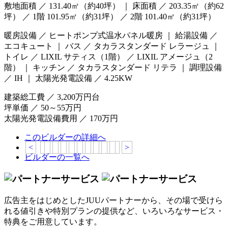
敷地面積 ／ 131.40㎡（約40坪） ｜ 床面積 ／ 203.35㎡（約62
坪） ／ 1階 101.95㎡（約31坪） ／ 2階 101.40㎡（約31坪）
暖房設備 ／ ヒートポンプ式温水パネル暖房 ｜ 給湯設備 ／
エコキュート ｜ バス ／ タカラスタンダード レラージュ ｜
トイレ ／ LIXIL サティス（1階） ／ LIXIL アメージュ（2
階） ｜ キッチン ／ タカラスタンダード リテラ ｜ 調理設備
／ IH ｜ 太陽光発電設備 ／ 4.25KW
建築総工費 ／ 3,200万円台
坪単価 ／ 50～55万円
太陽光発電設備費用 ／ 170万円
このビルダーの詳細へ
<
>
ビルダーの一覧へ
広告主をはじめとしたJUUパートナーから、その場で受けら
れる値引きや特別プランの提供など、いろいろなサービス・
特典をご用意しています。