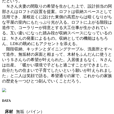
たという。
Ｎさん夫妻の間取りの希望を生かした上で、設計担当の阿
部さんはロフトの設置を提案。ロフトは収納スペースとして
活用でき、屋根近くに設けた東側の高窓からは暗くなりがち
な平屋の室内にもたっぷり光が入る。ロフトに上がる階段は
造作で、コーラリーが得意とする大工仕事が生かされてい
る。互い違いになった踏み段が収納スペースになっているの
は、Ｎさんの発案によるもの。収納としての機能はもちろ
ん、LDKの眺めにもアクセントを添える。
階段収納、キッチンとダイニングテーブル、洗面所とすべ
て造作。無垢材の床面と相まって、木材をふんだんに使うと
いうＳさんらの希望が叶えられた。入居後まもなく、Ｎさん
は出産。「暖かい環境で子どもと過ごすことができました。
自分たちの住まいで子育てしたいという願いが叶えられまし
た」と二人は笑顔で語る。希望通りの家で、これからの家族
の歴史を一つひとつ刻んでいくことだろう。
DATA
床材
無垢（パイン）