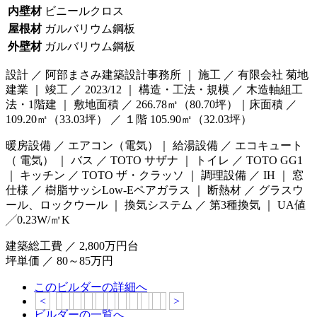
内壁材
ビニールクロス
屋根材
ガルバリウム鋼板
外壁材
ガルバリウム鋼板
設計 ／ 阿部まさみ建築設計事務所 ｜ 施工 ／ 有限会社 菊地
建業 ｜ 竣工 ／ 2023/12 ｜ 構造・工法・規模 ／ 木造軸組工
法・1階建 ｜ 敷地面積 ／ 266.78㎡（80.70坪）｜床面積 ／
109.20㎡（33.03坪） ／ １階 105.90㎡（32.03坪）
暖房設備 ／ エアコン（電気）｜ 給湯設備 ／ エコキュート
（ 電気） ｜ バス ／ TOTO サザナ ｜ トイレ ／ TOTO GG1
｜ キッチン ／ TOTO ザ・クラッソ ｜ 調理設備 ／ IH ｜ 窓
仕様 ／ 樹脂サッシLow-Eペアガラス ｜ 断熱材 ／ グラスウ
ール、ロックウール ｜ 換気システム ／ 第3種換気 ｜ UA値
╱0.23W/㎡K
建築総工費 ／ 2,800万円台
坪単価 ／ 80～85万円
このビルダーの詳細へ
<
>
ビルダーの一覧へ