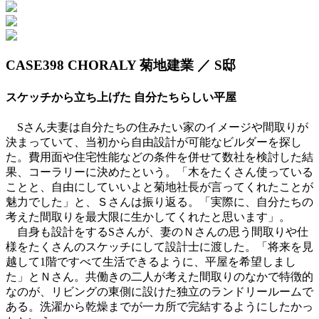
CASE398
CHORALY 菊地建業 ／ S邸
スケッチから立ち上げた 自分たちらしい平屋
Sさん夫妻は自分たちの住みたい家のイメージや間取りが
決まっていて、当初から自由設計が可能なビルダーを探し
た。費用面や住宅性能などの条件を併せて数社を検討した結
果、コーラリーに決めたという。「木をたくさん使っている
ことと、自由にしていいよと菊地社長が言ってくれたことが
魅力でした」と、Ｓさんは振り返る。「実際に、自分たちの
考えた間取りを最大限に生かしてくれたと思います」。
自身も設計をするSさんが、妻のＮさんの思う間取りや仕
様をたくさんのスケッチにして設計士に渡した。「将来を見
越して1階ですべて生活できるように、平屋を希望しまし
た」とＮさん。共働きの二人が考えた間取りのなかで特徴的
なのが、リビングの東側に設けた独立のランドリールームで
ある。洗濯から乾燥までが一カ所で完結するようにしたかっ